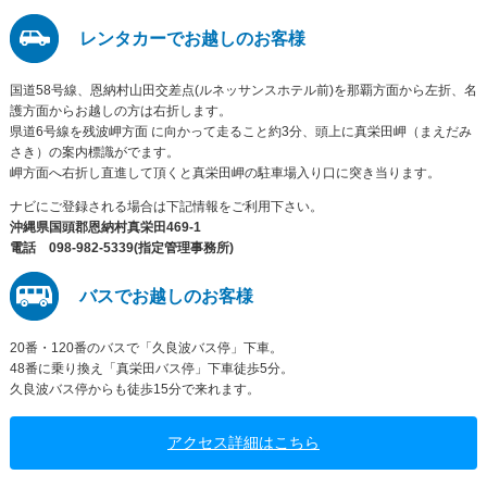
レンタカーでお越しのお客様
国道58号線、恩納村山田交差点(ルネッサンスホテル前)を那覇方面から左折、名
護方面からお越しの方は右折します。
県道6号線を残波岬方面 に向かって走ること約3分、頭上に真栄田岬（まえだみ
さき）の案内標識がでます。
岬方面へ右折し直進して頂くと真栄田岬の駐車場入り口に突き当ります。
ナビにご登録される場合は下記情報をご利用下さい。
沖縄県国頭郡恩納村真栄田469-1
電話 098-982-5339(指定管理事務所)
バスでお越しのお客様
20番・120番のバスで「久良波バス停」下車。
48番に乗り換え「真栄田バス停」下車徒歩5分。
久良波バス停からも徒歩15分で来れます。
アクセス詳細はこちら