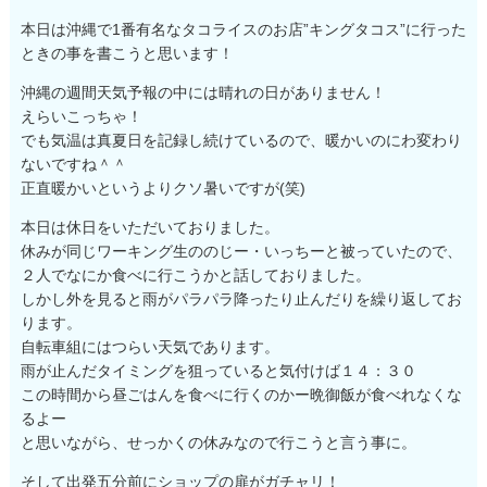
本日は沖縄で1番有名なタコライスのお店”キングタコス”に行った
ときの事を書こうと思います！
沖縄の週間天気予報の中には晴れの日がありません！
えらいこっちゃ！
でも気温は真夏日を記録し続けているので、暖かいのにわ変わり
ないですね＾＾
正直暖かいというよりクソ暑いですが(笑)
本日は休日をいただいておりました。
休みが同じワーキング生ののじー・いっちーと被っていたので、
２人でなにか食べに行こうかと話しておりました。
しかし外を見ると雨がパラパラ降ったり止んだりを繰り返してお
ります。
自転車組にはつらい天気であります。
雨が止んだタイミングを狙っていると気付けば１４：３０
この時間から昼ごはんを食べに行くのかー晩御飯が食べれなくな
るよー
と思いながら、せっかくの休みなので行こうと言う事に。
そして出発五分前にショップの扉がガチャリ！