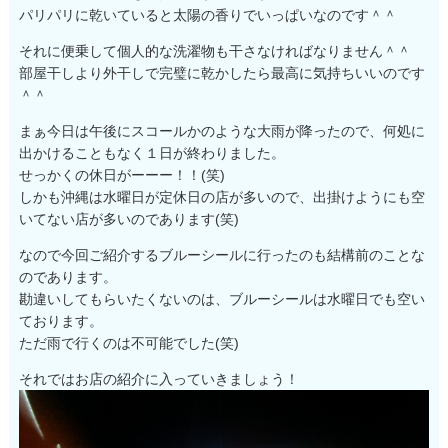
パリパリに乾いていると太陽の香りでいっぱいなのです＾＾
それに便乗して個人的な洗濯物も干さなければなりません＾＾
部屋干しより外干しで完璧に乾かしたら最高に気持ちいいのです
＾＾
まぁ今日は午後にスコールかのような大雨が降ったので、何処に
出かけることもなく１日が終わりました。
せっかくの休日がーーー！！(笑)
しかも沖縄は水曜日が定休日の店が多いので、出掛けようにも空
いてない店が多いのであります(笑)
なので今回ご紹介するブルーシールに行ったのも結構前のことな
のであります。
勘違いしてもらいたくないのは、ブルーシールは水曜日でも空い
ております。
ただ雨で行くのは不可能でした(笑)
それではお店の紹介に入っていきましょう！