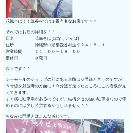
花織そば！！読谷村では１番有名なお店です＾＾
それではお店の詳細を＾＾
店名 花織そば(はなういそば)
住所 沖縄県中頭郡読谷村波平２４１８－１
営業時間 １１：００～１８：００
定休日 水曜日
以上です＾＾
シーモールのショップの前にある道路は６号線と言うのですが、
６号線を残波岬の方面に１０分ほど走ったところにこの看板が見
えてきます。
すぐ横に駐車場があるのですが、結構クセの強い駐車場なので停
めるのには少し苦労するかもしれません＾＾
ちなみに門構えはこんな感じです。