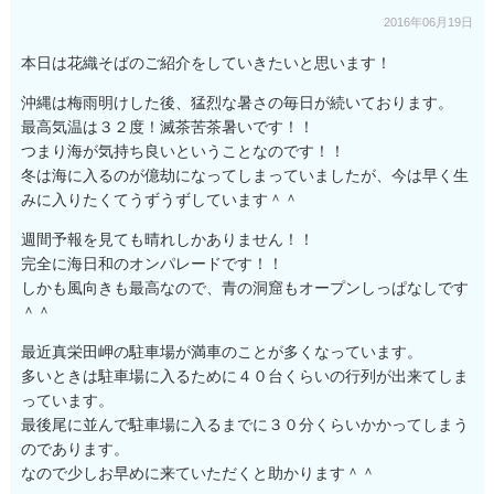
2016年06月19日
本日は花織そばのご紹介をしていきたいと思います！
沖縄は梅雨明けした後、猛烈な暑さの毎日が続いております。
最高気温は３２度！滅茶苦茶暑いです！！
つまり海が気持ち良いということなのです！！
冬は海に入るのが億劫になってしまっていましたが、今は早く生
みに入りたくてうずうずしています＾＾
週間予報を見ても晴れしかありません！！
完全に海日和のオンパレードです！！
しかも風向きも最高なので、青の洞窟もオープンしっぱなしです
＾＾
最近真栄田岬の駐車場が満車のことが多くなっています。
多いときは駐車場に入るために４０台くらいの行列が出来てしま
っています。
最後尾に並んで駐車場に入るまでに３０分くらいかかってしまう
のであります。
なので少しお早めに来ていただくと助かります＾＾