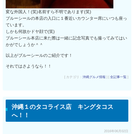
変な外国人！(笑)名前すら不明であります(笑)
ブルーシールの本店の入口に１番近いカウンター席にいつも座っ
ています。
しかも何故かドヤ顔で(笑)
ブルーシール本店に来た際は一緒に記念写真でも撮ってみてはい
かがでしょうか＾＾
以上がブルーシールのご紹介です！
それではさようなら！！
[ カテゴリ：
沖縄グルメ情報
] [
全記事一覧
]
沖縄１のタコライス店 キングタコス
へ！！
2016年06月02日