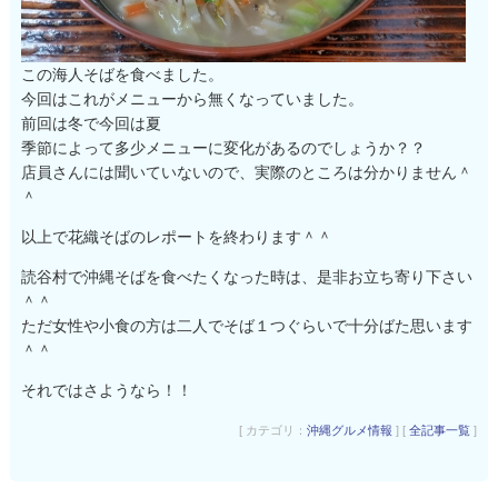
この海人そばを食べました。
今回はこれがメニューから無くなっていました。
前回は冬で今回は夏
季節によって多少メニューに変化があるのでしょうか？？
店員さんには聞いていないので、実際のところは分かりません＾
＾
以上で花織そばのレポートを終わります＾＾
読谷村で沖縄そばを食べたくなった時は、是非お立ち寄り下さい
＾＾
ただ女性や小食の方は二人でそば１つぐらいで十分ばた思います
＾＾
それではさようなら！！
[ カテゴリ：
沖縄グルメ情報
] [
全記事一覧
]