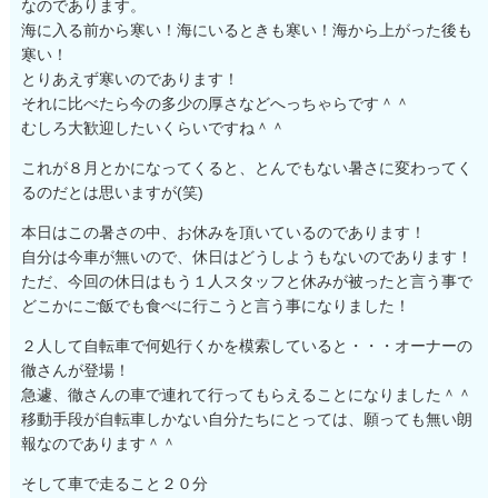
なのであります。
海に入る前から寒い！海にいるときも寒い！海から上がった後も
寒い！
とりあえず寒いのであります！
それに比べたら今の多少の厚さなどへっちゃらです＾＾
むしろ大歓迎したいくらいですね＾＾
これが８月とかになってくると、とんでもない暑さに変わってく
るのだとは思いますが(笑)
本日はこの暑さの中、お休みを頂いているのであります！
自分は今車が無いので、休日はどうしようもないのであります！
ただ、今回の休日はもう１人スタッフと休みが被ったと言う事で
どこかにご飯でも食べに行こうと言う事になりました！
２人して自転車で何処行くかを模索していると・・・オーナーの
徹さんが登場！
急遽、徹さんの車で連れて行ってもらえることになりました＾＾
移動手段が自転車しかない自分たちにとっては、願っても無い朗
報なのであります＾＾
そして車で走ること２０分