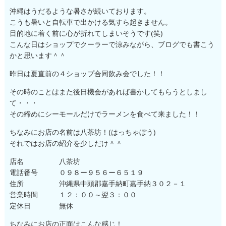
沖縄はうだるような暑さが続いております。
こうも暑いと自転車で出かける気すら起きません。
目的地に着く前に心が折れてしまいそうです(笑)
こんな日はショップでクーラーで涼みながら、ブログでも書こう
かと思います＾＾
昨日は夏直前の４ショップ合同飲み会でした！！
その時のことはまた後日機会があれば書かしてもらうとしまし
て・・・
その締めにシーモールだけでラーメンを食べて来ました！！
ちなみにお店の名前は八茶坊！(はっちゃぼう)
それではお店の紹介を少しだけ＾＾
店名 八茶坊
電話番号 ０９８ー９５６ー６５１９
住所 沖縄県中頭郡嘉手納町嘉手納３０２－１
営業時間 １２：００～翌３：００
定休日 無休
ちなみにお店の正面はこんな感じ！